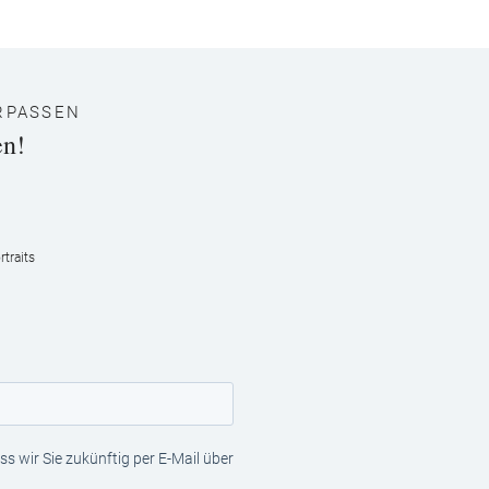
RPASSEN
en!
traits
s wir Sie zukünftig per E-Mail über