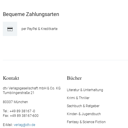
NEWSLETTER
UND NACHHALTIGKEIT
Bequeme Zahlungsarten
ANSPRECHPARTNER*INNEN
BÜCHER, DIE EINEN PREIS
GEWONNEN HABEN
per PayPal & Kreditkarte
DIE UNGEWÖHNLICHSTEN
BUCHTITEL
DIE BESTEN COMING OF AGE
ROMANE
BÜCHER FÜR OMA UND OPA
Kontakt
Bücher
dtv Verlagsgesellschaft mbH & Co. KG
Literatur & Unterhaltung
BÜCHER ÜBER FREUNDSCHAFT
Tumblingerstraße 21
Krimi & Thriller
80337 München
BÜCHER FÜR UND ÜBER MÜTTER
Sachbuch & Ratgeber
Tel.: +49 89 38167 -0
Kinder- & Jugendbuch
Fax: +49 89 38167-600
BÜCHER FÜR UND ÜBER VÄTER
Fantasy & Science Fiction
E-Mail:
verlag@dtv.de