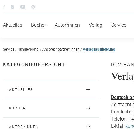
Aktuelles
Bücher
Autor*innen
Verlag
Service
Service
/
Händlerportal
/
Ansprechpartner*innen
/
Verlagsauslieferung
KATEGORIEÜBERSICHT
DTV HÄ
Verla
AKTUELLES
Deutschla
Zeitfrach
BÜCHER
BELIEBT
Kundenbet
Telefon: +
BESTSELLER
E-Mal:
kun
AUTOR*INNEN
DTV MAGAZIN
LITERATUR & UNTERHALTUNG