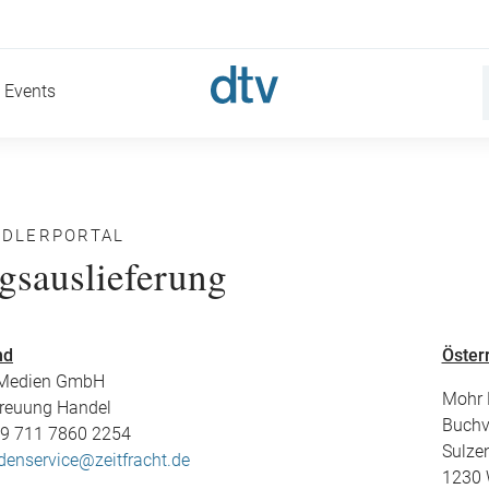
Events
NDLERPORTAL
gsauslieferung
nd
Öster
t Medien GmbH
Mohr
reuung Handel
Buchv
49 711 7860 2254
Sulze
denservice@zeitfracht.de
1230 