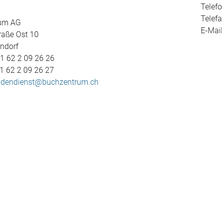
Telefo
Telefa
um AG
E-Mai
traße Ost 10
ndorf
41 62 2 09 26 26
41 62 2 09 26 27
dendienst@buchzentrum.ch