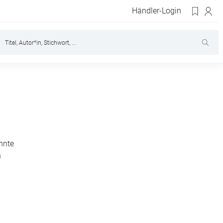
Händler-Login
nnte
n