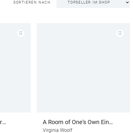
SORTIEREN NACH
r
A Room of One's Own Ein
ens
Zimmer für sich allein
Virginia Woolf