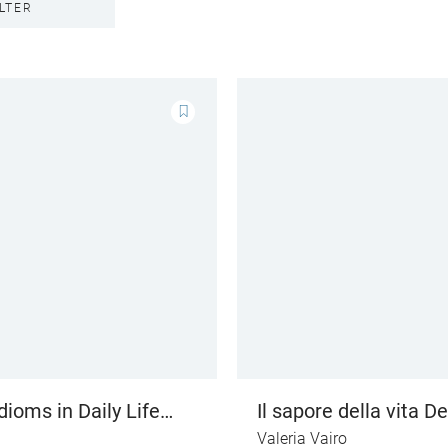
ILTER
dioms in Daily Life
Il sapore della vita De
he Redewendungen im
Geschmack des Leb
Valeria Vairo