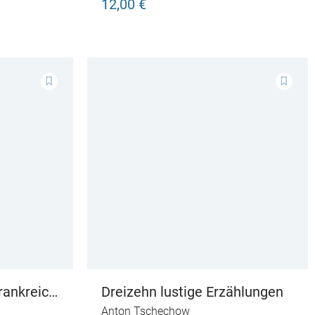
12,00 €
französische Literatur
rankreich
Dreizehn lustige Erzählungen
Anton Tschechow