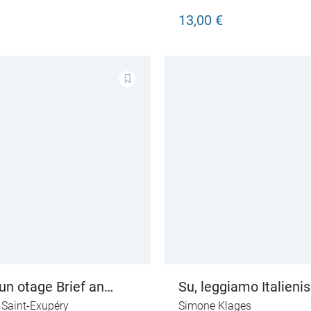
13,00 €
 un otage Brief an
Su, leggiamo Italienis
sgelieferten
Einsteiger
 Saint-Exupéry
Simone Klages