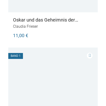
Oskar und das Geheimnis der
verschwundenen Kinder
Claudia Frieser
11,00 €
BAND 1