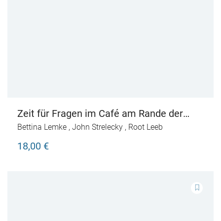
Zeit für Fragen im Café am Rande der
Welt
Bettina Lemke
,
John Strelecky
,
Root Leeb
18,00 €