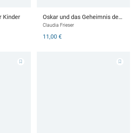
r Kinder
Oskar und das Geheimnis der
verschwundenen Kinder
Claudia Frieser
11,00 €