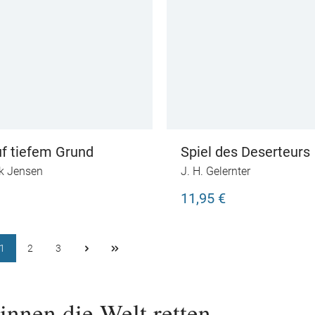
f tiefem Grund
Spiel des Deserteurs
k Jensen
J. H. Gelernter
11,95 €
1
2
3
innen die Welt retten