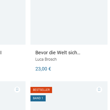
I
Bevor die Welt sich
weiterdreht
Luca Brosch
23,00 €
BESTSELLER
BAND 1