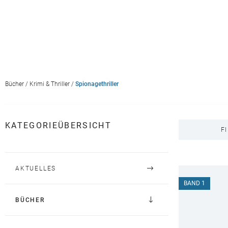
Bücher
/
Krimi & Thriller
/
Spionagethriller
KATEGORIEÜBERSICHT
F
AKTUELLES
BAND 1
BÜCHER
BELIEBT