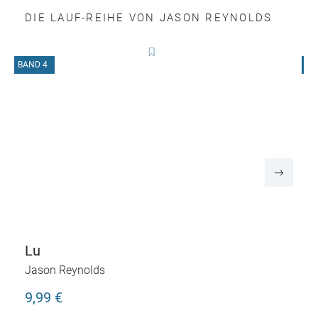
DIE LAUF-REIHE VON JASON REYNOLDS
BAND 4
B
Lu
Jason Reynolds
9,99 €