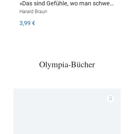
»Das sind Gefühle, wo man schwer
beschreiben kann!«
Harald Braun
3,99 €
Olympia-Bücher