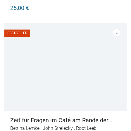
25,00 €
BESTSELLER
Zeit für Fragen im Café am Rande der
Welt
Bettina Lemke
,
John Strelecky
,
Root Leeb