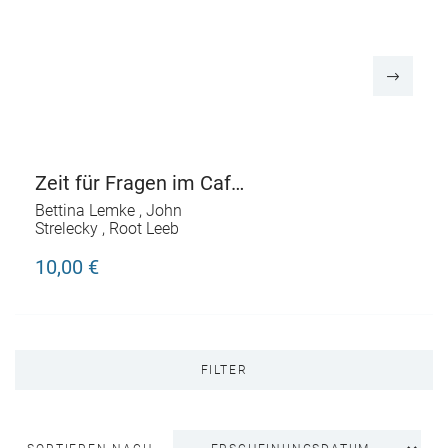
Zeit für Fragen im Café
am Rande der Welt
Bettina Lemke
,
John
Strelecky
,
Root Leeb
10,00 €
FILTER