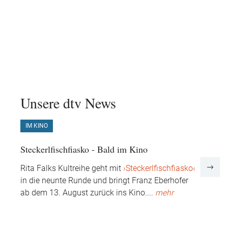
Unsere dtv News
IM KINO
IM 
Steckerlfischfiasko - Bald im Kino
Veri
er
Rita Falks Kultreihe geht mit
›Steckerlfischfiasko‹
Colle
.
in die neunte Runde und bringt Franz Eberhofer
01. 
ab dem 13. August zurück ins Kino.
...
mehr
Gesch
Durc