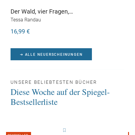
Der Wald, vier Fragen,
das Leben und ich - Das
Tessa Randau
Meer und ich
16,99 €
➔ ALLE NEUERSCHEINUNGEN
UNSERE BELIEBTESTEN BÜCHER
Diese Woche auf der Spiegel-
Bestsellerliste