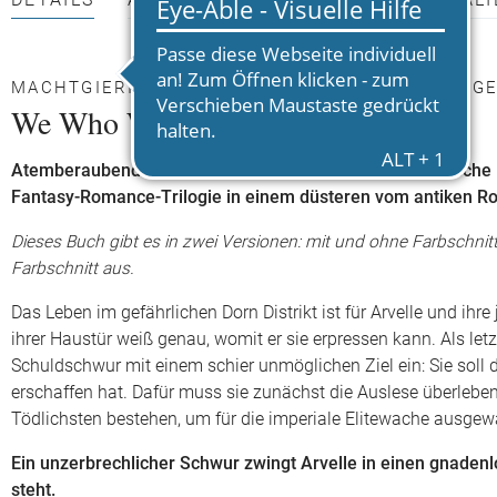
DETAILS
AUTOR*INNEN
PRESSEMATERIALI
MACHTGIERIGE VAMPIRE, MÖRDERISCHE INTRIGE
We Who Will Die
Atemberaubende Prüfungen, rachsüchtige Götter, magische
Fantasy-Romance-Trilogie in einem düsteren vom antiken Rom
Dieses Buch gibt es in zwei Versionen: mit und ohne Farbschnitt
Farbschnitt aus.
Das Leben im gefährlichen Dorn Distrikt ist für Arvelle und i
ihrer Haustür weiß genau, womit er sie erpressen kann. Als let
Schuldschwur mit einem schier unmöglichen Ziel ein: Sie soll 
erschaffen hat. Dafür muss sie zunächst die Auslese überlebe
Tödlichsten bestehen, um für die imperiale Elitewache ausgew
Ein unzerbrechlicher Schwur zwingt Arvelle in einen gnade
steht.