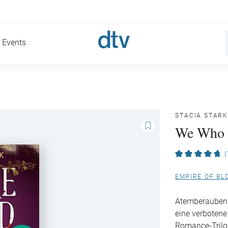
Events
STACIA STARK
We Who 
(
EMPIRE OF BL
Atemberaubend
eine verbotene
Romance-Trilo