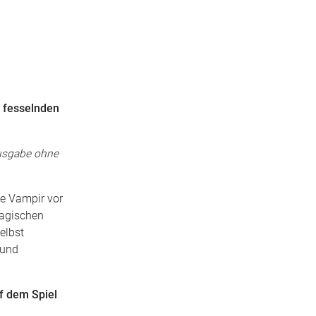
r fesselnden
 Ausgabe ohne
de Vampir vor
magischen
elbst
 und
f dem Spiel