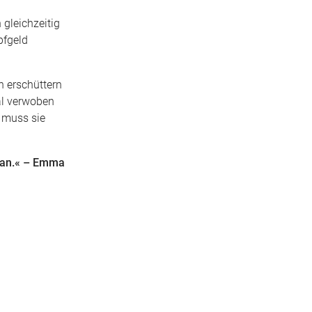
 gleichzeitig
pfgeld
h erschüttern
sal verwoben
, muss sie
-Fan.« – Emma