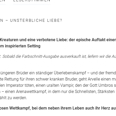
EN
LESERSTIMMEN
N – UNSTERBLICHE LIEBE?
 Kreaturen und
eine verbotene Liebe: der epische Auftakt eine
 inspirierten Setting
. Sobald die Farbschnitt-Ausgabe ausverkauft ist, liefern wir die
hre jüngeren Brüder ein ständiger Überlebenskampf – und der frem
zte Rettung für ihren schwer kranken Bruder, geht Arvelle einen 
den Imperator töten, einen uralten Vampir, den der Gott Umbros s
n – einen Arenawettkampf, in dem nur die Schnellsten, Stärksten
ählt zu werden.
nlosen Wettkampf, bei dem neben ihrem Leben auch ihr Herz au