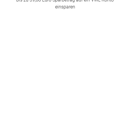
bis zu 39,88 Euro Sparbetrag auf ein VWL Konto
einsparen