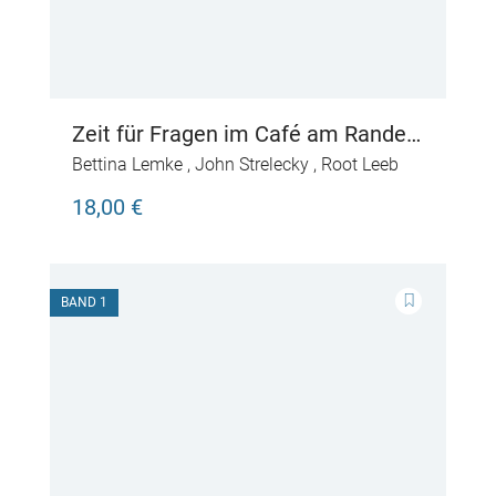
Zeit für Fragen im Café am Rande
der Welt
Bettina Lemke
,
John Strelecky
,
Root Leeb
18,00 €
BAND 1