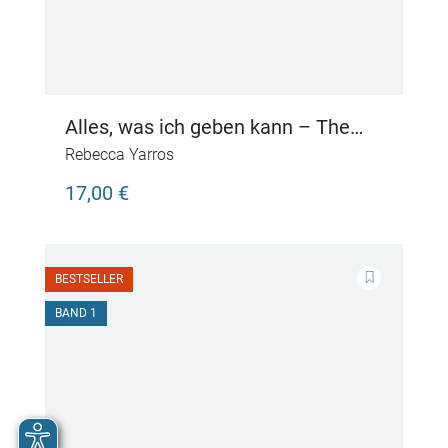
Alles, was ich geben kann – The
Last Letter
Rebecca Yarros
17,00 €
BESTSELLER
BAND 1