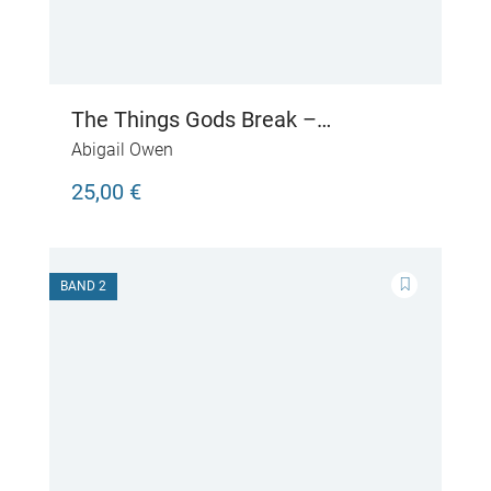
The Things Gods Break –
Schattenverführt
Abigail Owen
25,00 €
BAND 2