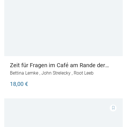
Zeit für Fragen im Café am Rande der
Welt
Bettina Lemke
,
John Strelecky
,
Root Leeb
18,00 €