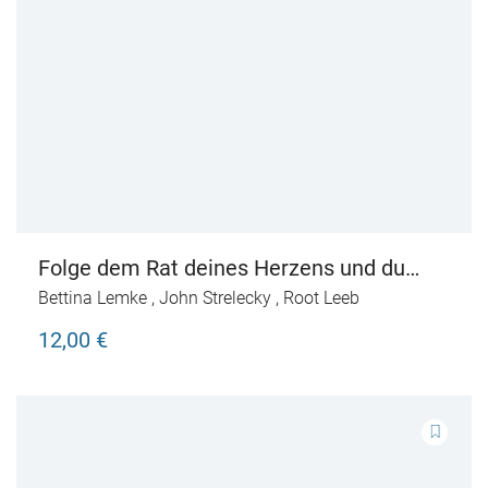
Folge dem Rat deines Herzens und du
wirst bei dir selbst ankommen
Bettina Lemke
,
John Strelecky
,
Root Leeb
12,00 €