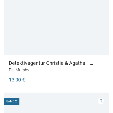
Detektivagentur Christie & Agatha –
Sabotage am Automobil
Pip Murphy
13,00 €
BAND 2