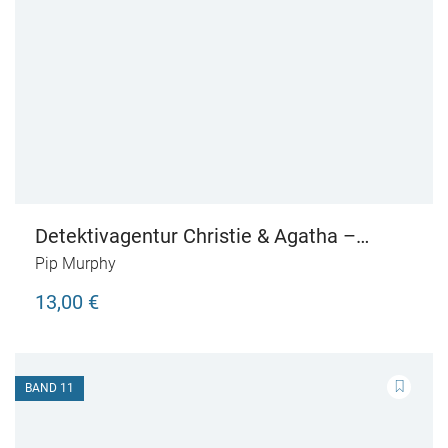
Detektivagentur Christie & Agatha –
Entführung im Grandhotel
Pip Murphy
13,00 €
BAND 11