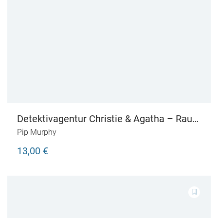
Detektivagentur Christie & Agatha – Raub
im Wüstensand
Pip Murphy
13,00 €