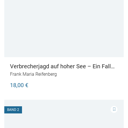
Verbrecherjagd auf hoher See – Ein Fall
für Meisterdieb Aristide Ledoux
Frank Maria Reifenberg
18,00 €
BAND 2