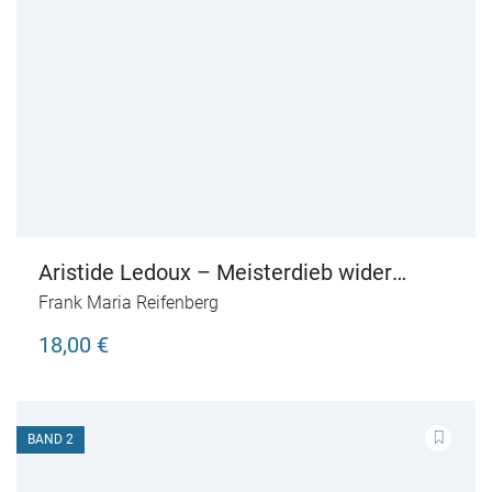
Aristide Ledoux – Meisterdieb wider
Willen
Frank Maria Reifenberg
18,00 €
BAND 2