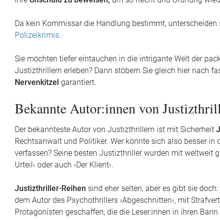
ihre
Unschuld zu beweisen,
um so Recht und Ordnung wiede
Da kein Kommissar die Handlung bestimmt, unterscheiden sic
Polizeikrimis.
Sie möchten tiefer eintauchen in die intrigante Welt der pac
Justizthrillern erleben? Dann stöbern Sie gleich hier nach f
Nervenkitzel
garantiert.
Bekannte Autor:innen von Justizthril
Der bekannteste Autor von Justizthrillern ist mit Sicherheit
Rechtsanwalt und Politiker. Wer könnte sich also besser in
verfassen? Seine besten Justizthriller wurden mit weltweit g
Urteil‹ oder auch ›Der Klient‹.
Justizthriller-Reihen
sind eher selten, aber es gibt sie doc
dem Autor des Psychothrillers ›Abgeschnitten‹, mit Strafve
Protagonisten geschaffen, die die Leser:innen in ihren Ban