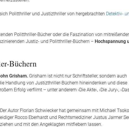
rherzustellen.
h Politthriller und Justizthriller von hergebrachten
Detektiv- u
kenden Politthriller-Bücher oder die Faszination von mitreißende
aszinierenden Justiz- und Politthriller-Büchern –
Hochspannung 
ler-Büchern
John Grisham.
Grisham ist nicht nur Schriftsteller, sondern auch
 die Handlung von Justizthriller-Büchern hineindenken und diese
roßem Erfolg verfilmt – unter anderem ›Die Akte‹, ›Die Jury‹, ›Da
h: Der Autor Florian Schwiecker hat gemeinsam mit Michael Tsoko
rteidiger Rocco Eberhardt und Rechtsmediziner Justus Jarmer Se
n ziehen und mit den Angeklagten mitfiebern lassen.