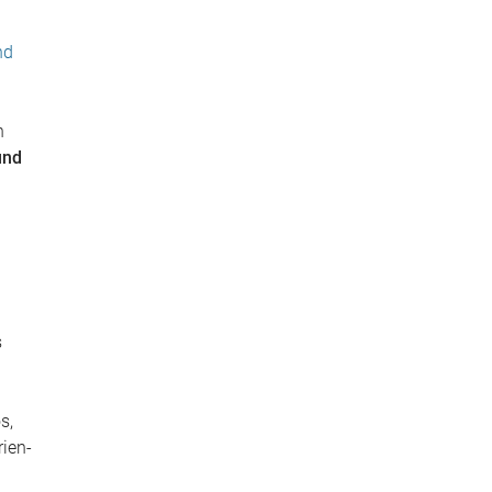
nd
n
und
s
s,
rien-