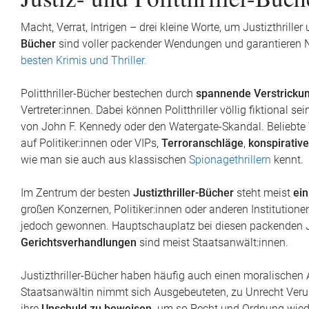
PRÜFEXEMPLARE
Macht, Verrat, Intrigen – drei kleine Worte, um Justizthriller
BÜCHER ÜBER ZWEITEN
NEWSLETTER
Bücher
sind voller packender Wendungen und garantieren Ner
WELTKRIEG,
NATIONALSOZIALISMUS UND
besten Krimis und Thriller.
HOLOCAUST
ANSPRECHPARTNER*INNEN
Politthriller-Bücher bestechen durch
spannende Verstricku
KINDERBÜCHER ZUM VORLESEN
Vertreter:innen. Dabei können Politthriller völlig fiktional se
von John F. Kennedy oder den Watergate-Skandal. Beliebte 
ERSTLESEBÜCHER FÜR
auf Politiker:innen oder VIPs,
Terroranschläge
,
konspirativ
LESEANFÄNGER
wie man sie auch aus klassischen
Spionagethrillern
kennt.
KINDERBUCHKLASSIKER
Im Zentrum der besten
Justizthriller-Bücher
steht meist
ein
großen Konzernen, Politiker:innen oder anderen Institutione
HERBSTBÜCHER
jedoch gewonnen. Hauptschauplatz bei diesen packenden Just
Gerichtsverhandlungen
sind meist Staatsanwält:innen.
BESTSELLER ALS TASCHENBUCH
Justizthriller-Bücher haben häufig auch einen moralischen 
Staatsanwältin nimmt sich Ausgebeuteten, zu Unrecht Verurte