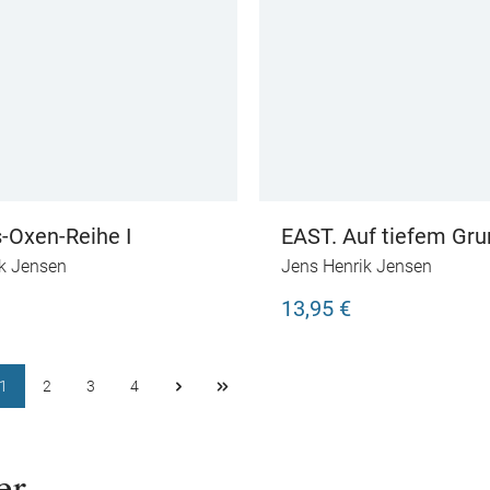
s-Oxen-Reihe I
EAST. Auf tiefem Gr
k Jensen
Jens Henrik Jensen
13,95 €
1
2
3
4
er