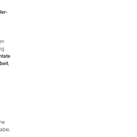
ler-
ren
ng
ntate
beit
,
t
che
abei,