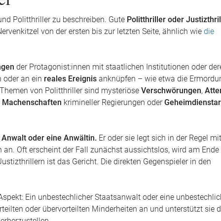
 und Politthriller zu beschreiben. Gute
Politthriller oder Justizthril
venkitzel von der ersten bis zur letzten Seite, ähnlich wie
die
ngen
der Protagonist:innen mit staatlichen Institutionen oder de
in oder an ein
reales Ereignis
anknüpfen – wie etwa die Ermordu
Themen von Politthriller sind mysteriöse
Verschwörungen
,
Atte
e Machenschaften
krimineller Regierungen oder
Geheimdienstar
 Anwalt oder eine Anwältin.
Er oder sie legt sich in der Regel mi
n an. Oft erscheint der Fall zunächst aussichtslos, wird am Ende
izthrillern ist das Gericht. Die direkten Gegenspieler in den
Aspekt: Ein unbestechlicher Staatsanwalt oder eine unbestechli
ilten oder übervorteilten Minderheiten an und unterstützt sie d