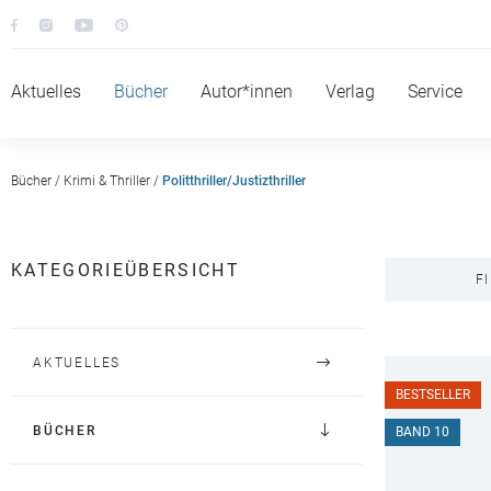
Aktuelles
Bücher
Autor*innen
Verlag
Service
Bücher
/
Krimi & Thriller
/
Politthriller/Justizthriller
KATEGORIEÜBERSICHT
F
AKTUELLES
BESTSELLER
BÜCHER
BELIEBT
BAND 10