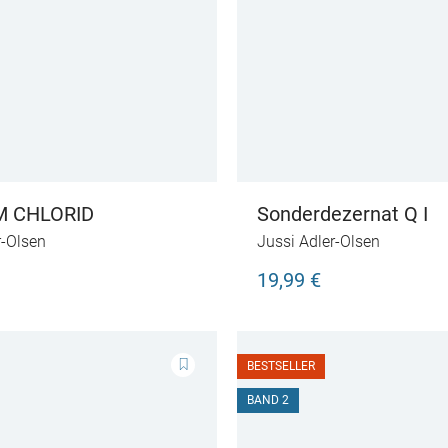
M CHLORID
Sonderdezernat Q I
r-Olsen
Jussi Adler-Olsen
19,99 €
BESTSELLER
BAND 2