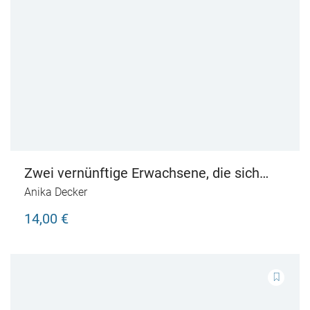
Zwei vernünftige Erwachsene, die sich
mal nackt gesehen haben
Anika Decker
14,00 €