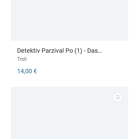
Detektiv Parzival Po (1) - Das
Geheimnis der Frau Purpur
Troll
14,00 €