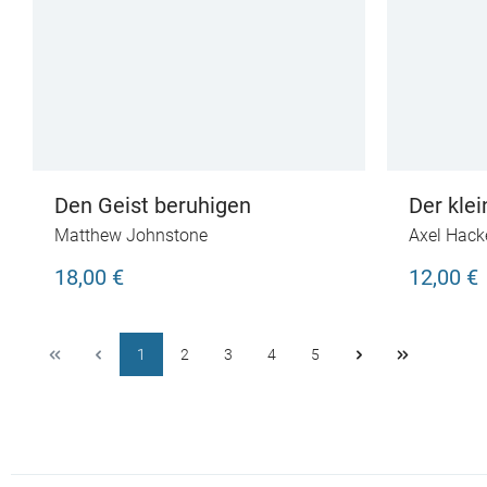
Den Geist beruhigen
Der kle
Matthew Johnstone
Axel Hack
18,00 €
12,00 €
1
2
3
4
5