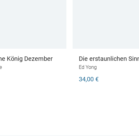
ine König Dezember
Die erstaunlichen Sin
Tiere
e
Ed Yong
34,00 €