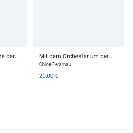
ne der
Mit dem Orchester um die
Welt
Chloé Perarnau
20,00 €