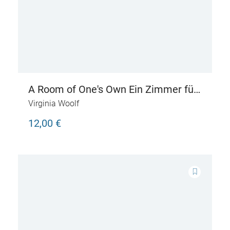
A Room of One's Own Ein Zimmer für
sich allein
Virginia Woolf
12,00 €