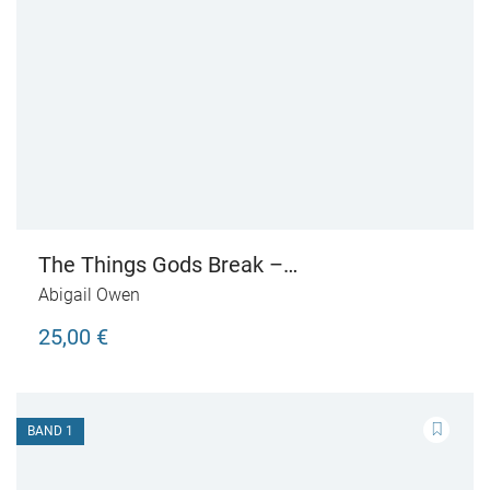
The Things Gods Break –
Schattenverführt
Abigail Owen
25,00 €
BAND 1