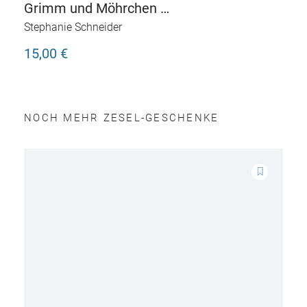
Grimm und Möhrchen –
Besuch von Tante
Stephanie Schneider
Camembert
15,00 €
NOCH MEHR ZESEL-GESCHENKE