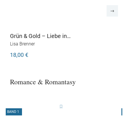
Grün & Gold – Liebe in
allen Farben 4
Lisa Brenner
18,00 €
Romance & Romantasy
BAND 1
B