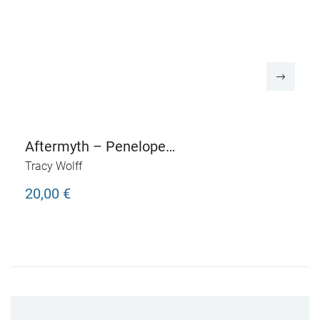
Aftermyth – Penelope
und die Prüfung der
Tracy Wolff
Götter
20,00 €