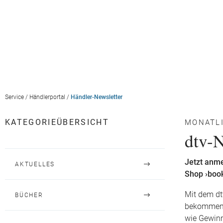
Service
/
Händlerportal
/
Händler-Newsletter
KATEGORIEÜBERSICHT
MONATL
dtv-N
Jetzt anm
AKTUELLES
Shop ›book
Mit dem dt
BÜCHER
BELIEBT
bekommen e
wie Gewinn
BESTSELLER