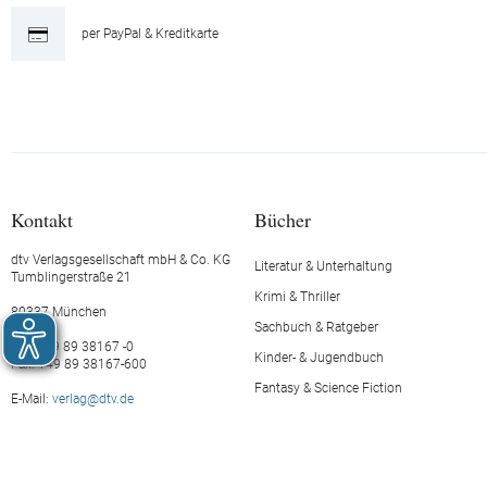
BÜCHER ÜBER KLIMAWANDEL
per PayPal & Kreditkarte
UND NACHHALTIGKEIT
BÜCHER, DIE EINEN PREIS
GEWONNEN HABEN
DIE UNGEWÖHNLICHSTEN
BUCHTITEL
Kontakt
Bücher
DIE BESTEN COMING OF AGE
dtv Verlagsgesellschaft mbH & Co. KG
Literatur & Unterhaltung
ROMANE
Tumblingerstraße 21
Krimi & Thriller
80337 München
BÜCHER FÜR OMA UND OPA
Sachbuch & Ratgeber
Tel.: +49 89 38167 -0
Kinder- & Jugendbuch
Fax: +49 89 38167-600
BÜCHER ÜBER FREUNDSCHAFT
Fantasy & Science Fiction
E-Mail:
verlag@dtv.de
BÜCHER FÜR UND ÜBER MÜTTER
BÜCHER FÜR UND ÜBER VÄTER