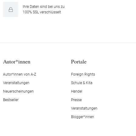
Ihre Daten sind bei uns zu
100% SSL verschlüsselt
Autor*innen
Portale
Autor*innen von A-Z
Foreign Rights
Veranstaltungen
Schule & Kita
Neuerscheinungen
Handel
Bestseller
Presse
Veranstaltungen
Blogger*innen