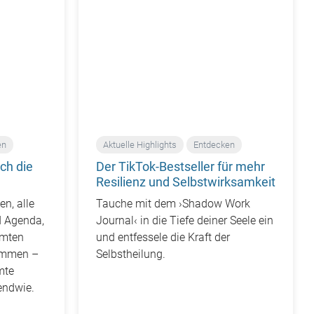
en
Aktuelle Highlights
Entdecken
rch die
Der TikTok-Bestseller für mehr
Resilienz und Selbstwirksamkeit
n, alle
Tauche mit dem ›Shadow Work
d Agenda,
Journal‹ in die Tiefe deiner Seele ein
amten
und entfessele die Kraft der
ommen –
Selbstheilung.
mte
endwie.