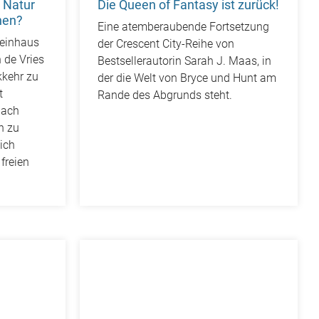
 Natur
Die Queen of Fantasy ist zurück!
nen?
Eine atemberaubende Fortsetzung
teinhaus
der Crescent City-Reihe von
n de Vries
Bestsellerautorin Sarah J. Maas, in
kkehr zu
der die Welt von Bryce und Hunt am
t
Rande des Abgrunds steht.
nach
n zu
sich
 freien