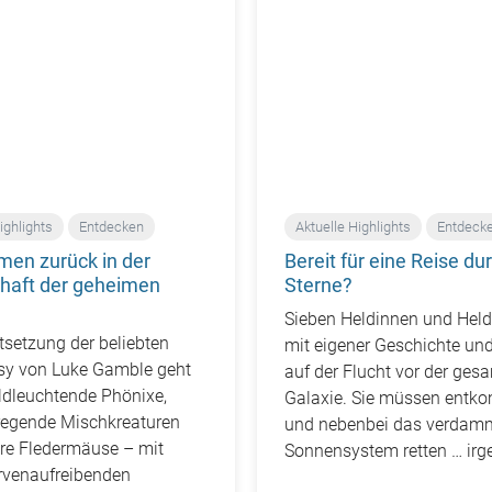
ighlights
Entdecken
Aktuelle Highlights
Entdeck
men zurück in der
Bereit für eine Reise du
chaft der geheimen
Sterne?
Sieben Heldinnen und Helde
rtsetzung der beliebten
mit eigener Geschichte un
asy von Luke Gamble geht
auf der Flucht vor der ges
ldleuchtende Phönixe,
Galaxie. Sie müssen entk
regende Mischkreaturen
und nebenbei das verdam
ere Fledermäuse – mit
Sonnensystem retten … irg
rvenaufreibenden