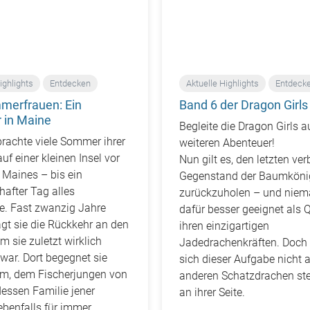
ighlights
Entdecken
Aktuelle Highlights
Entdeck
merfrauen: Ein
Band 6 der Dragon Girls 
in Maine
Begleite die Dragon Girls 
rachte viele Sommer ihrer
weiteren Abenteuer!
uf einer kleinen Insel vor
Nun gilt es, den letzten ve
 Maines – bis ein
Gegenstand der Baumköni
hafter Tag alles
zurückzuholen – und niem
e. Fast zwanzig Jahre
dafür besser geeignet als 
gt sie die Rückkehr an den
ihren einzigartigen
m sie zuletzt wirklich
Jadedrachenkräften. Doch s
 war. Dort begegnet sie
sich dieser Aufgabe nicht al
am, dem Fischerjungen von
anderen Schatzdrachen ste
essen Familie jener
an ihrer Seite.
benfalls für immer