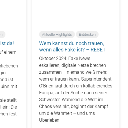
en
Aktuelle Highlights
Entdecken
ist da!
Wem kannst du noch trauen,
wenn alles Fake ist? – RESET
auf einem
Oktober 2024: Fake News
eskalieren, digitale Netze brechen
rbliebenen
zusammen – niemand weiß mehr,
gin
wem er trauen kann. Superintendent
and ist
O’Brien jagt durch ein kollabierendes
Quinn mit
Europa, auf der Suche nach seiner
Schwester. Während die Welt im
ie stellt
Chaos versinkt, beginnt der Kampf
lein: Die
um die Wahrheit – und ums
hen fest
Überleben.