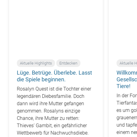
Aktuelle Highlights
Entdecken
Aktuelle H
Lüge. Betrüge. Überlebe. Lasst
Willkom
die Spiele beginnen.
Gesells
Tiere!
Rosalyn Quest ist die Tochter einer
In der Fo
legendären Diebesfamilie. Doch
Tierfant
dann wird ihre Mutter gefangen
es um go
genommen. Rosalyns einzige
grauener
Chance, ihre Mutter zu retten:
und tapf
Thieves‘ Gambit, ein gefährlicher
einem ne
Wettbewerb für Nachwuchsdiebe.