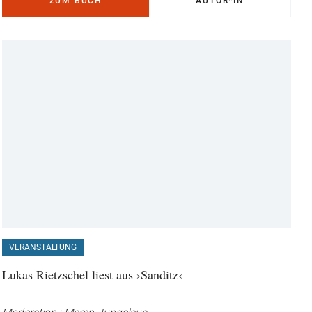
ZUM BUCH
AUTOR*IN
VERANSTALTUNG
Lukas Rietzschel liest aus ›Sanditz‹