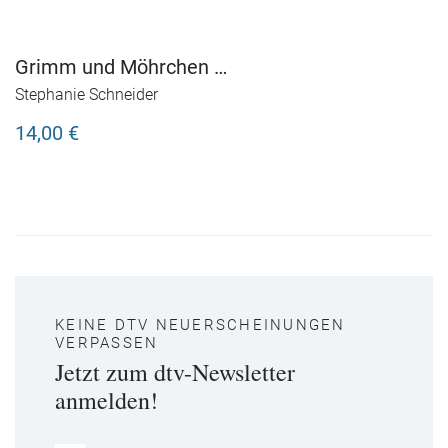
Grimm und Möhrchen –
Teil 2: Frühling,
Stephanie Schneider
Sommer, Herbst und
14,00 €
Zesel
KEINE DTV NEUERSCHEINUNGEN
VERPASSEN
Jetzt zum dtv-Newsletter
anmelden!