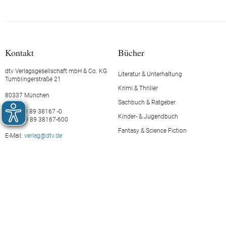
Kontakt
Bücher
dtv Verlagsgesellschaft mbH & Co. KG
Literatur & Unterhaltung
Tumblingerstraße 21
Krimi & Thriller
80337 München
Sachbuch & Ratgeber
Tel.: +49 89 38167 -0
Kinder- & Jugendbuch
Fax: +49 89 38167-600
Fantasy & Science Fiction
E-Mail:
verlag@dtv.de