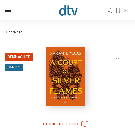
Buchreihen
DEMNÄCHST
BAND 5
BLICK INS BUCH