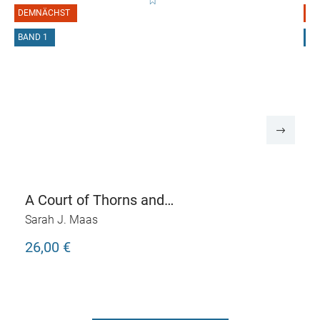
DEMNÄCHST
D
BAND 1
B
A Court of Thorns and
Roses
Sarah J. Maas
26,00 €