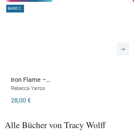
BAND 2
Iron Flame –
Flammengeküsst
Rebecca Yarros
28,00 €
Alle Bücher von Tracy Wolff