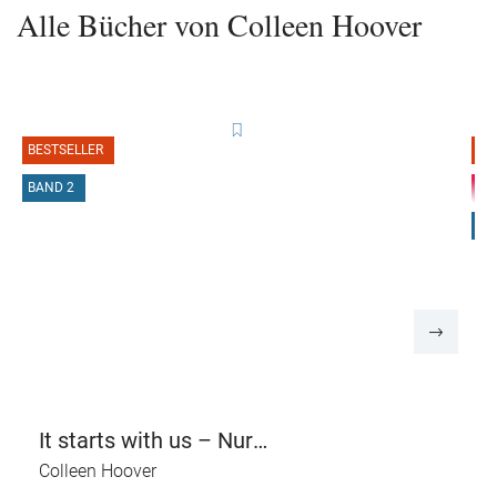
Alle Bücher von Colleen Hoover
BESTSELLER
B
BAND 2
#
B
It starts with us – Nur
noch einmal und für
Colleen Hoover
immer