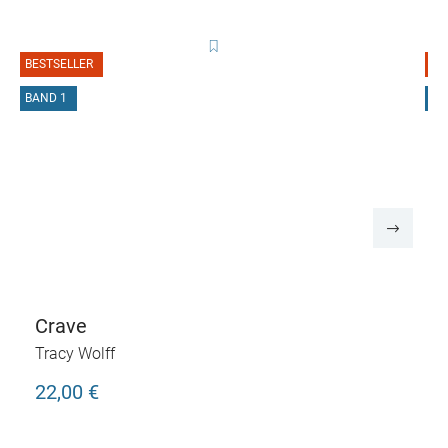
BESTSELLER
B
BAND 1
B
Crave
Tracy Wolff
22,00 €