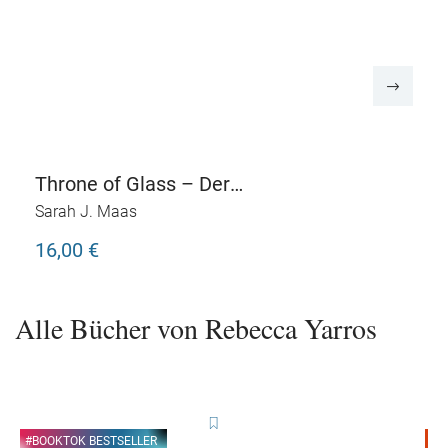
Throne of Glass – Der
verwundete Krieger
Sarah J. Maas
16,00 €
Alle Bücher von Rebecca Yarros
#BOOKTOK BESTSELLER
B