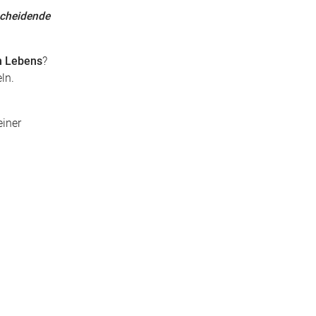
tscheidende
n Lebens
?
ln.
einer