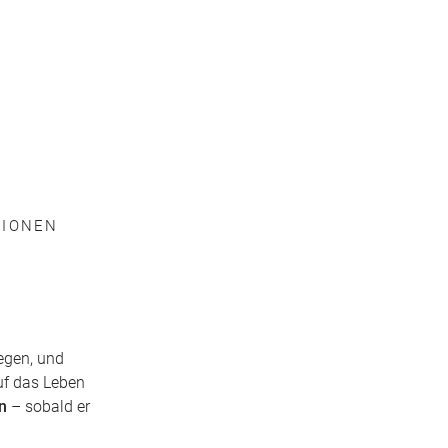
LIONEN
iegen, und
auf das Leben
n
– sobald er