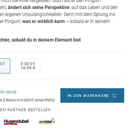
 noch die Knie vergessen. Doch als er den Pinguin
eht,
ändert sich seine Perspektive
: auf das Leben und den
n eigenen Unzulänglichkeiten. Denn mit dem Sprung ins
er Pinguin,
was er wirklich kann
– sobald er in seinem
ichter, sobald du in deinem Element bist
ER
E-BOOK
€
14,99 €
inkl. MwSt.
IN DEN WARENKORB
ge, E-Books sind sofort versandfertig
NEM PARTNER BESTELLEN