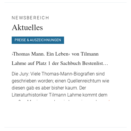
NEWSBEREICH
Aktuelles
PREISE & AUSZEICHNUNGEN
›Thomas Mann. Ein Leben‹ von Tilmann
Lahme auf Platz 1 der Sachbuch Bestenliste
von ZDF, DIE ZEIT und DLF Kultur im Juni
Die Jury: Viele Thomas-Mann-Biografien sind
geschrieben worden; einen Quellenreichtum wie
diesen gab es aber bisher kaum. Der
Literaturhistoriker Tilmann Lahme kommt dem
großen Magier so nahe wie kaum jemand
...
mehr
01.06.2025