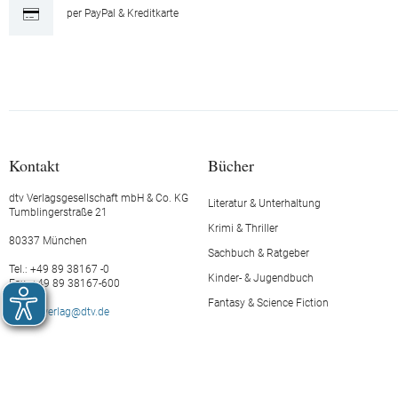
per PayPal & Kreditkarte
Kontakt
Bücher
dtv Verlagsgesellschaft mbH & Co. KG
Literatur & Unterhaltung
Tumblingerstraße 21
Krimi & Thriller
80337 München
Sachbuch & Ratgeber
Tel.: +49 89 38167 -0
Kinder- & Jugendbuch
Fax: +49 89 38167-600
Fantasy & Science Fiction
E-Mail:
verlag@dtv.de