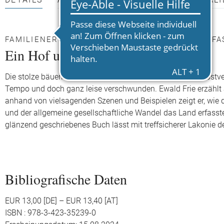
DETAILS
AUTOR*INNEN
PRESSEMATERIALI
FAMILIENERINNERUNG VERWOBEN MIT EINEM FA
Ein Hof und elf Geschwister
Die stolze bäuerliche Landwirtschaft mit Viehmärkten, Selbstv
Tempo und doch ganz leise verschwunden. Ewald Frie erzählt a
anhand von vielsagenden Szenen und Beispielen zeigt er, wie d
und der allgemeine gesellschaftliche Wandel das Land erfasste.
glänzend geschriebenes Buch lässt mit treffsicherer Lakonie
Bibliografische Daten
EUR 13,00 [DE] – EUR 13,40 [AT]
ISBN : 978-3-423-35239-0