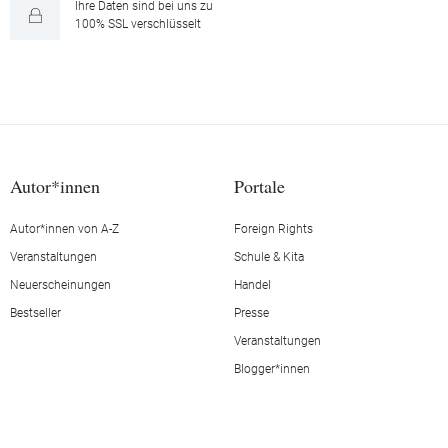
Ihre Daten sind bei uns zu
100% SSL verschlüsselt
Autor*innen
Portale
Autor*innen von A-Z
Foreign Rights
Veranstaltungen
Schule & Kita
Neuerscheinungen
Handel
Bestseller
Presse
Veranstaltungen
Blogger*innen