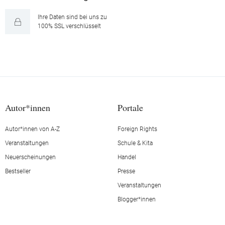
Ihre Daten sind bei uns zu
100% SSL verschlüsselt
Autor*innen
Portale
Autor*innen von A-Z
Foreign Rights
Veranstaltungen
Schule & Kita
Neuerscheinungen
Handel
Bestseller
Presse
Veranstaltungen
Blogger*innen