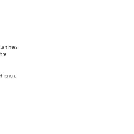
s Stammes
hre
chienen.