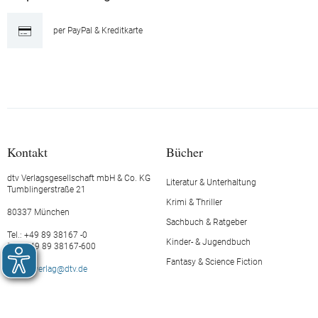
per PayPal & Kreditkarte
Kontakt
Bücher
dtv Verlagsgesellschaft mbH & Co. KG
Literatur & Unterhaltung
Tumblingerstraße 21
Krimi & Thriller
80337 München
Sachbuch & Ratgeber
Tel.: +49 89 38167 -0
Kinder- & Jugendbuch
Fax: +49 89 38167-600
Fantasy & Science Fiction
E-Mail:
verlag@dtv.de