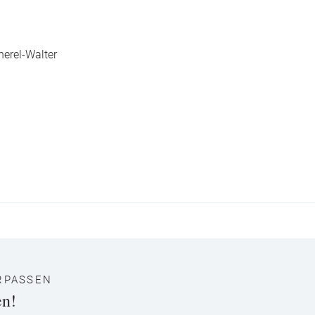
erel-Walter
RPASSEN
en!