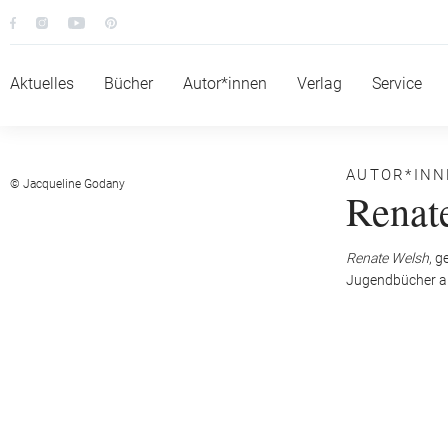
Aktuelles
Bücher
Autor*innen
Verlag
Service
AUTOR*IN
© Jacqueline Godany
Renat
Renate Welsh
, g
Jugendbücher als