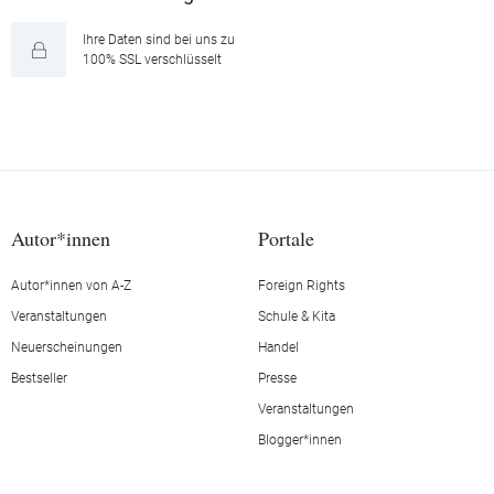
Ihre Daten sind bei uns zu
100% SSL verschlüsselt
Autor*innen
Portale
Autor*innen von A-Z
Foreign Rights
Veranstaltungen
Schule & Kita
Neuerscheinungen
Handel
Bestseller
Presse
Veranstaltungen
Blogger*innen