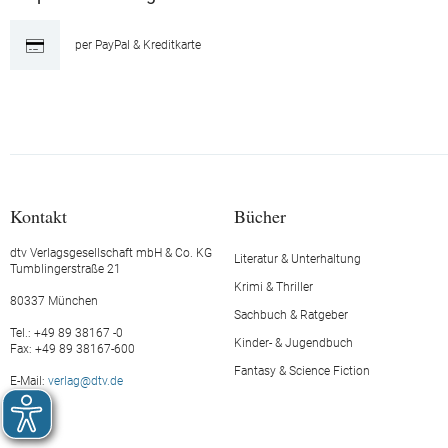
per PayPal & Kreditkarte
Kontakt
Bücher
dtv Verlagsgesellschaft mbH & Co. KG
Literatur & Unterhaltung
Tumblingerstraße 21
Krimi & Thriller
80337 München
Sachbuch & Ratgeber
Tel.: +49 89 38167 -0
Kinder- & Jugendbuch
Fax: +49 89 38167-600
Fantasy & Science Fiction
E-Mail:
verlag@dtv.de