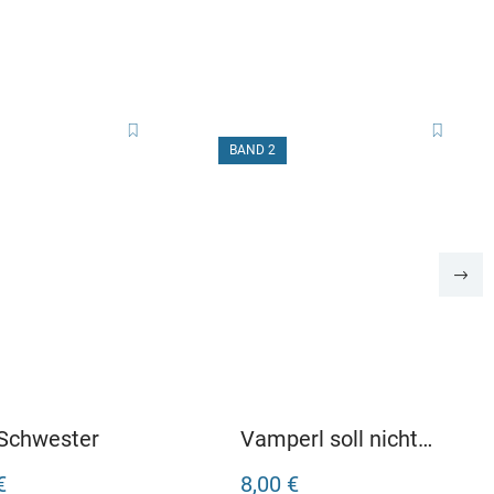
BAND 2
 Schwester
Vamperl soll nicht
alleine bleiben
€
8,00 €