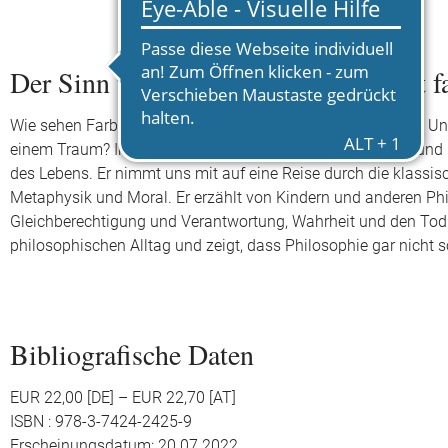
Der Sinn von allem – oder zumindest f
Wie sehen Farben für andere Menschen aus? Wo endet das Univ
einem Traum? Inspiriert von den Fragen seiner Söhne Rex und 
des Lebens. Er nimmt uns mit auf eine Reise durch die klassis
Metaphysik und Moral. Er erzählt von Kindern und anderen Phi
Gleichberechtigung und Verantwortung, Wahrheit und den Tod l
philosophischen Alltag und zeigt, dass Philosophie gar nicht 
Bibliografische Daten
EUR 22,00 [DE] – EUR 22,70 [AT]
ISBN : 978-3-7424-2425-9
Erscheinungsdatum: 20.07.2022