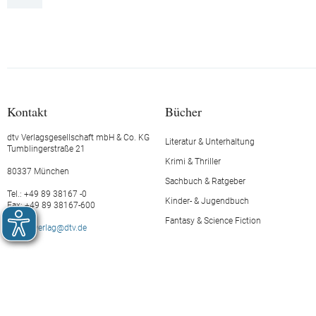
Kontakt
Bücher
dtv Verlagsgesellschaft mbH & Co. KG
Literatur & Unterhaltung
Tumblingerstraße 21
Krimi & Thriller
80337 München
Sachbuch & Ratgeber
Tel.: +49 89 38167 -0
Kinder- & Jugendbuch
Fax: +49 89 38167-600
Fantasy & Science Fiction
E-Mail:
verlag@dtv.de