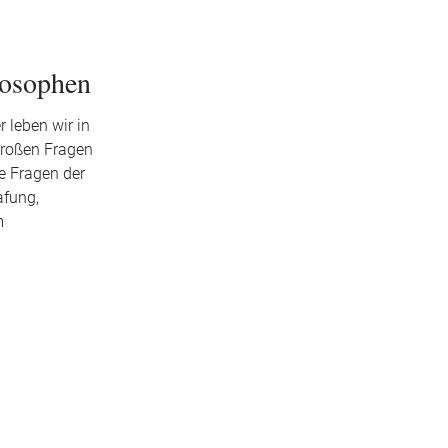
losophen
 leben wir in
großen Fragen
e Fragen der
afung,
m