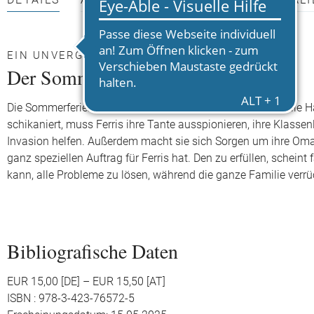
DETAILS
AUTOR*INNEN
PRESSEMATERIALI
EIN UNVERGESSLICHER SOMMER
Der Sommer der unmöglichen Dinge
Die Sommerferien sind da und die zehnjährige Ferris hat alle 
schikaniert, muss Ferris ihre Tante ausspionieren, ihre Klass
Invasion helfen. Außerdem macht sie sich Sorgen um ihre Oma, 
ganz speziellen Auftrag für Ferris hat. Den zu erfüllen, schei
kann, alle Probleme zu lösen, während die ganze Familie verrü
Bibliografische Daten
EUR 15,00 [DE] – EUR 15,50 [AT]
ISBN : 978-3-423-76572-5