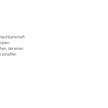
e Nachbarschaft
hbären-
hen, der einen
d schaffen