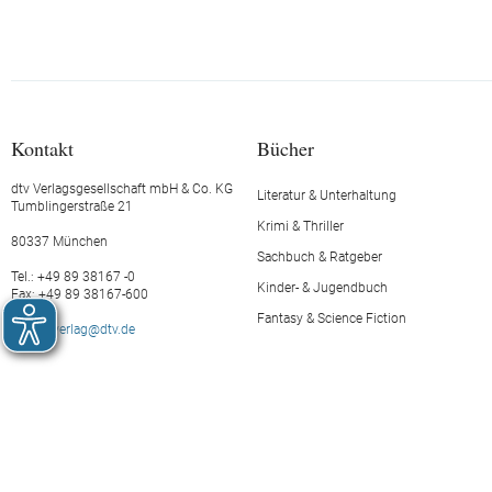
Kontakt
Bücher
dtv Verlagsgesellschaft mbH & Co. KG
Literatur & Unterhaltung
Tumblingerstraße 21
Krimi & Thriller
80337 München
Sachbuch & Ratgeber
Tel.: +49 89 38167 -0
Kinder- & Jugendbuch
Fax: +49 89 38167-600
Fantasy & Science Fiction
E-Mail:
verlag@dtv.de