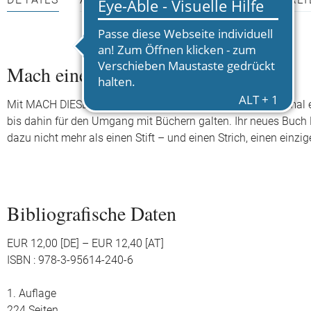
DETAILS
AUTOR*INNEN
PRESSEMATERIALI
Mach einen Strich
Mit MACH DIESES BUCH FERTIG hat Keri Smith schon einmal ein
bis dahin für den Umgang mit Büchern galten. Ihr neues Buch
dazu nicht mehr als einen Stift – und einen Strich, einen einzig
Bibliografische Daten
EUR 12,00 [DE] – EUR 12,40 [AT]
ISBN : 978-3-95614-240-6
1. Auflage
224 Seiten