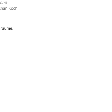
annis
chan Koch
elräume.