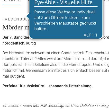
DETAILS
AUTOR*INNEN
PRESSEMATERIALI
FREDENBÜLL GOES REEPERBAHN
Mörder mögen keine Matjes
Der 7. Band der norddeutschen Kult-Krimi-Reihe um den nordfr
norddeutsch, kultig
Der Herbststurm schwemmt einen Container mit Elektroschrott
taucht ein Toter auf! Alles weist auf Mord hin – und darauf, 
Dorfpolizist Thies Detlefsen also in die Elbmetropole. Und di
natürlich mit. Gemeinsam ermittelt es sich einfach besser auf
mal gut geht.
Perfekte Urlaubslektüre – spannende Unterhaltung.
»In seinem neuen Mordfall verschlägt es Thies Detlefsen in die