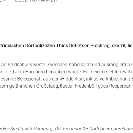
EN
LESERSTIMMEN
iesischen Dorfpolizisten Thies Detlefsen – schräg, skurril, li
 an Fredenbülls Küste: Zwischen Kabelsalat und ausrangierten 
dass die Tat in Hamburg begangen wurde. Für seinen siebten Fall
e gesamte Belegschaft aus der ›Hidde Kist‹, inklusive Imbisshund
 dem gefährlichen Großstadtpflaster. Fredenbüll goes Reeperbahn
 große Stadt nach Hamburg. Der Fredenbüller Dorfcop irrt durch d