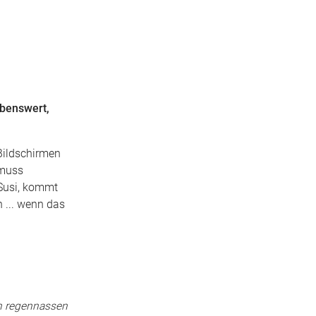
ebenswert,
Bildschirmen
 muss
 Susi, kommt
 ... wenn das
en regennassen