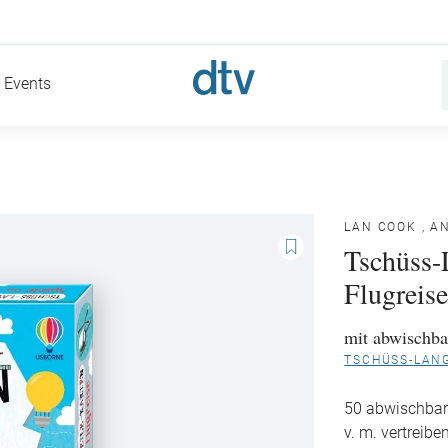
Events
LAN COOK
,
A
Tschüss-
Flugreis
mit abwischba
TSCHÜSS-LANG
50 abwischbare
v. m. vertreiben