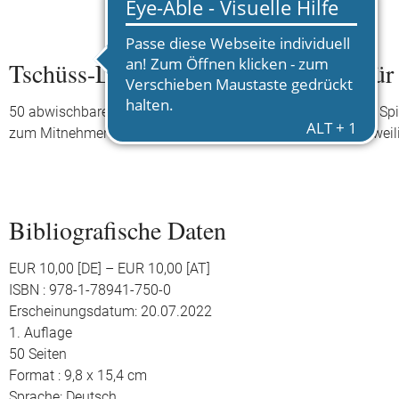
Tschüss-Langeweile-Karten: Spiele für 
50 abwischbare Karten mit Such- und Worträtseln, lustigen Spie
zum Mitnehmen, denn der Stift ist auch schon dabei. Langweili
Bibliografische Daten
EUR 10,00 [DE] – EUR 10,00 [AT]
ISBN : 978-1-78941-750-0
Erscheinungsdatum: 20.07.2022
1. Auflage
50 Seiten
Format : 9,8 x 15,4 cm
Sprache: Deutsch