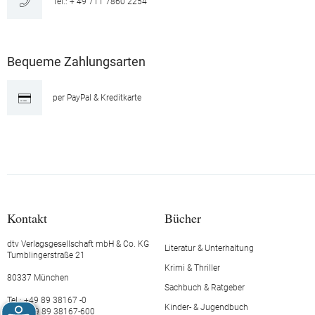
Tel.: + 49 711 7860 2254
Bequeme Zahlungsarten
per PayPal & Kreditkarte
Kontakt
Bücher
dtv Verlagsgesellschaft mbH & Co. KG
Literatur & Unterhaltung
Tumblingerstraße 21
Krimi & Thriller
80337 München
Sachbuch & Ratgeber
Tel.: +49 89 38167 -0
Kinder- & Jugendbuch
Fax: +49 89 38167-600