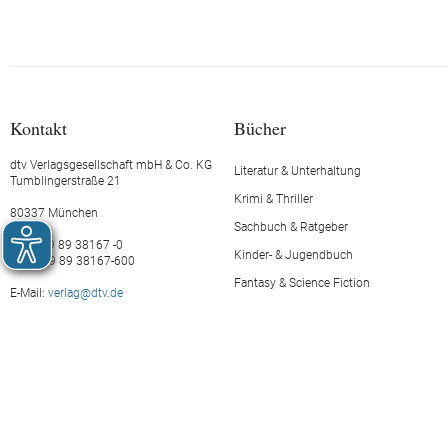
Kontakt
Bücher
dtv Verlagsgesellschaft mbH & Co. KG
Literatur & Unterhaltung
Tumblingerstraße 21
Krimi & Thriller
80337 München
Sachbuch & Ratgeber
Tel.: +49 89 38167 -0
Kinder- & Jugendbuch
Fax: +49 89 38167-600
Fantasy & Science Fiction
E-Mail:
verlag@dtv.de