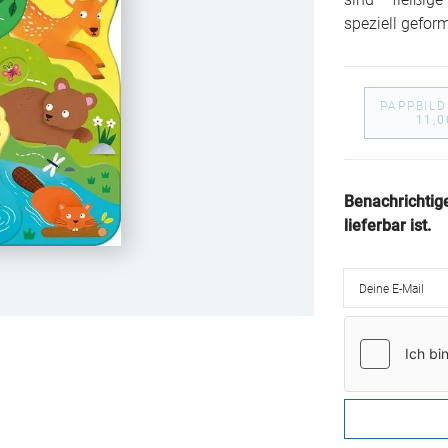
sind – fleißig
speziell gefor
PAPPBIL
11,0
Benachrichtig
lieferbar ist.
Deine E-Mail