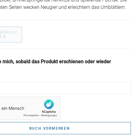
e Biber, umherspringende Rehkitze und spielende Füchse. Die
mten Seiten wecken Neugier und erleichtern das Umblättern.
DERBUCH
0 €
e mich, sobald das Produkt erschienen oder wieder
BUCH VORMERKEN