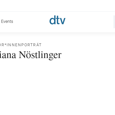
Events
OR*INNENPORTRÄT
iana Nöstlinger