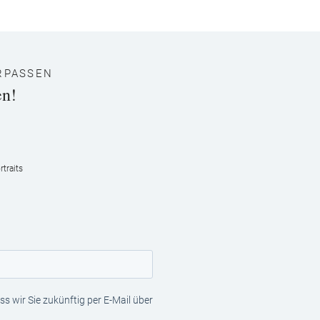
RPASSEN
en!
traits
s wir Sie zukünftig per E-Mail über