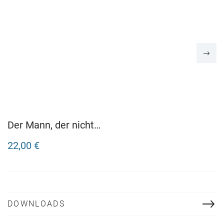
Der Mann, der nicht
mitspielt. Hollywood
22,00 €
1921: Hardy Engels
erster Fall
DOWNLOADS