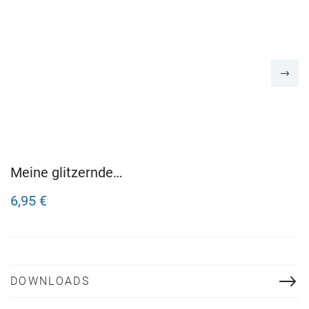
Meine glitzernde
Stickerwelt: Fabelhafte
6,95 €
Feenponys
DOWNLOADS