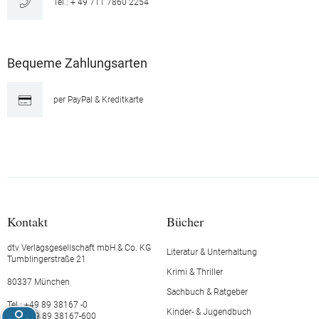
Tel.: + 49 711 7860 2254
Bequeme Zahlungsarten
per PayPal & Kreditkarte
Kontakt
Bücher
dtv Verlagsgesellschaft mbH & Co. KG
Literatur & Unterhaltung
Tumblingerstraße 21
Krimi & Thriller
80337 München
Sachbuch & Ratgeber
Tel.: +49 89 38167 -0
Kinder- & Jugendbuch
Fax: +49 89 38167-600