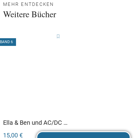
MEHR ENTDECKEN
Weitere Bücher
BAND 6
Ella & Ben und AC/DC –
Von Donnerblitzen,
15,00 €
Höllenglocken und