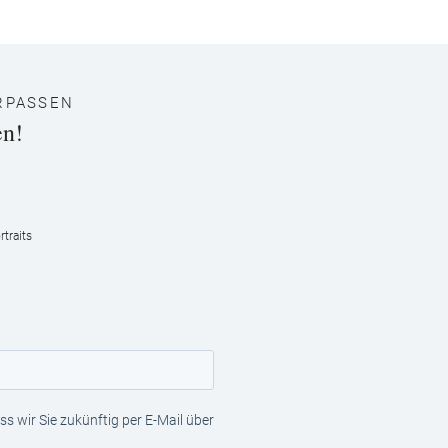
RPASSEN
en!
traits
s wir Sie zukünftig per E-Mail über