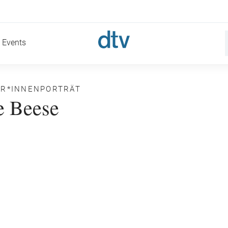
Events
ER*INNENPORTRÄT
e Beese