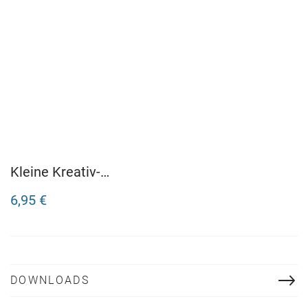
Kleine Kreativ-
Werkstatt: Allererster
6,95 €
Stickerspaß
DOWNLOADS