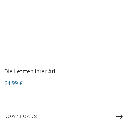
Die Letzten ihrer Art.
Eine Reise zu den
24,99 €
aussterbenden Tieren
unserer Erde
DOWNLOADS