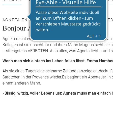
DETAILS
AUTOR*INNEN
PRESSEMATERIALI
AGNETA ENTDECKT DIE BUNTEN FARBEN DES LE
Bonjour Agneta
Agneta reicht es. Sie ist 49 und fühlt sich, als ob das Leben an
Kollegen ist sie unsichtbar und ihren Mann Magnus sieht sie 
– strengstens VERBOTEN. Also alles, was Agneta liebt – und 
Wenn man sich einfach ins Leben fallen lässt: Emma Hamberg 
Als sie eines Tages eine seltsame Zeitungsanzeige entdeckt, f
Städtchen in der Provence wieder.Es beginnt ein Abenteuer, in d
einem anderen Mann.
»Bissig, witzig, voller Lebenslust: Agneta muss man einfach 