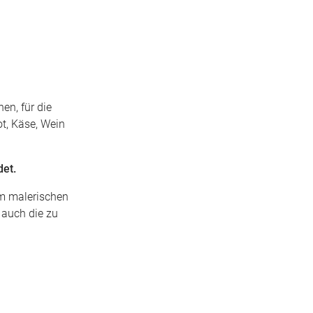
en, für die
t, Käse, Wein
det.
em malerischen
 auch die zu