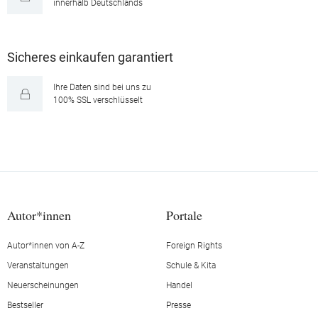
innerhalb Deutschlands
Sicheres einkaufen garantiert
Ihre Daten sind bei uns zu
100% SSL verschlüsselt
Autor*innen
Portale
Autor*innen von A-Z
Foreign Rights
Veranstaltungen
Schule & Kita
Neuerscheinungen
Handel
Bestseller
Presse