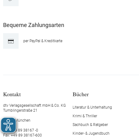
Bequeme Zahlungsarten
per PayPal & Kreditkarte
Kontakt
Bücher
dtv Verlagsgesellschaft mbH & Co. KG
Literatur & Unterhaltung
Tumblingerstraße 21
Krimi & Thriller
80337 München
Sachbuch & Ratgeber
Tel.: +49 89 38167 -0
Kinder- & Jugendbuch
Fax: +49 89 38167-600