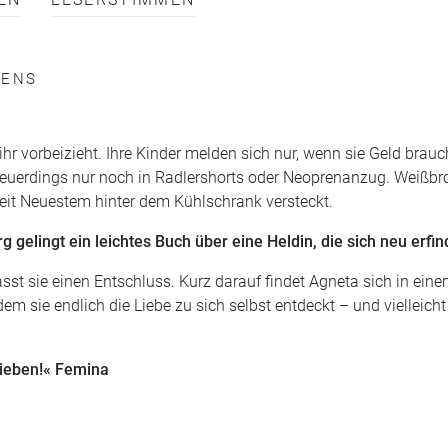
EN
LESERSTIMMEN
BENS
 ihr vorbeizieht. Ihre Kinder melden sich nur, wenn sie Geld brauch
neuerdings nur noch in Radlershorts oder Neoprenanzug. Weißbro
seit Neuestem hinter dem Kühlschrank versteckt.
gelingt ein leichtes Buch über eine Heldin, die sich neu erfin
asst sie einen Entschluss. Kurz darauf findet Agneta sich in ein
em sie endlich die Liebe zu sich selbst entdeckt – und vielleicht
lieben!« Femina