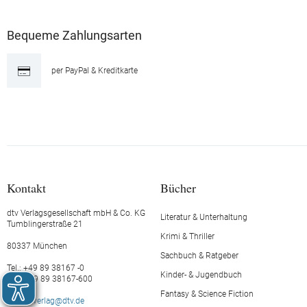
Bequeme Zahlungsarten
per PayPal & Kreditkarte
Kontakt
Bücher
dtv Verlagsgesellschaft mbH & Co. KG
Literatur & Unterhaltung
Tumblingerstraße 21
Krimi & Thriller
80337 München
Sachbuch & Ratgeber
Tel.: +49 89 38167 -0
Kinder- & Jugendbuch
Fax: +49 89 38167-600
Fantasy & Science Fiction
E-Mail:
verlag@dtv.de