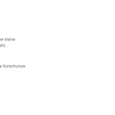
er kleine
ht...
na Korschunow.