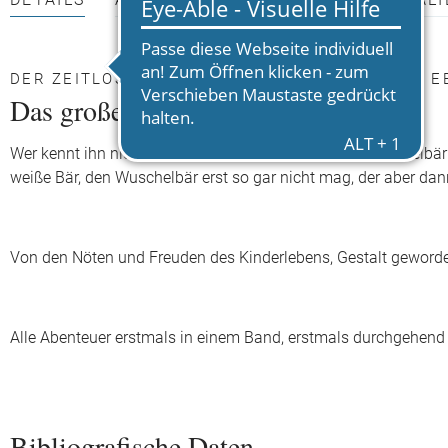
DETAILS
AUTOR*INNEN
PRESSEMATERIALI
DER ZEITLOSE KLASSIKER JETZT ENDLICH ALS E
Das große Buch vom Wuschelbär
Wer kennt ihn nicht, den grummelig-liebenswerten Wuschelbär
weiße Bär, den Wuschelbär erst so gar nicht mag, der aber dan
Von den Nöten und Freuden des Kinderlebens, Gestalt geworde
Alle Abenteuer erstmals in einem Band, erstmals durchgehend far
Bibliografische Daten